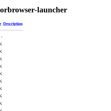
/torbrowser-launcher
e
Description
-
K
K
K
K
K
K
K
K
K
K