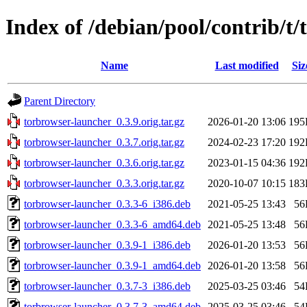
Index of /debian/pool/contrib/t
Name
Last modified
Siz
Parent Directory
torbrowser-launcher_0.3.9.orig.tar.gz
2026-01-20 13:06
195
torbrowser-launcher_0.3.7.orig.tar.gz
2024-02-23 17:20
192
torbrowser-launcher_0.3.6.orig.tar.gz
2023-01-15 04:36
192
torbrowser-launcher_0.3.3.orig.tar.gz
2020-10-07 10:15
183
torbrowser-launcher_0.3.3-6_i386.deb
2021-05-25 13:43
56
torbrowser-launcher_0.3.3-6_amd64.deb
2021-05-25 13:48
56
torbrowser-launcher_0.3.9-1_i386.deb
2026-01-20 13:53
56
torbrowser-launcher_0.3.9-1_amd64.deb
2026-01-20 13:58
56
torbrowser-launcher_0.3.7-3_i386.deb
2025-03-25 03:46
54
torbrowser-launcher_0.3.7-3_amd64.deb
2025-03-25 03:46
54