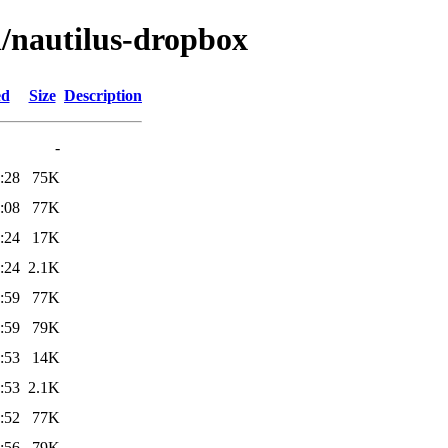
n/nautilus-dropbox
ed
Size
Description
-
:28
75K
:08
77K
:24
17K
:24
2.1K
:59
77K
:59
79K
:53
14K
:53
2.1K
:52
77K
:56
79K